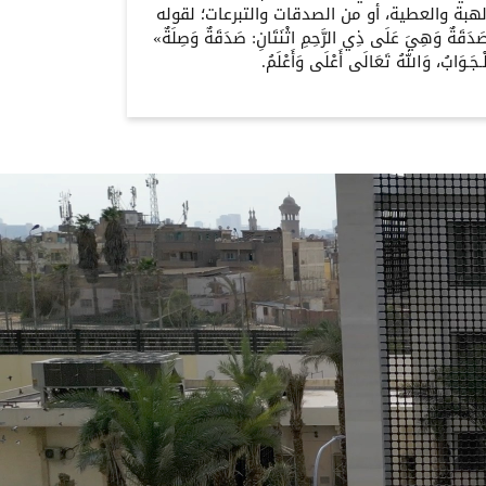
لهبة والعطية، أو من الصدقات والتبرعات؛ لقوله
َقَةٌ وَهِيَ عَلَى ذِي الرَّحِمِ اثْنَتَانِ: صَدَقَةٌ وَصِلَةٌ»
َـوَابُ، وَاللهُ تَعَالَى أَعْلَى وَأَعْلَمُ.