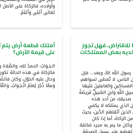
وأولاده، فالزكاة على الأصل المدخر ف
تَعَالَى أَعْلَى وَأَعْلَمُ.
للاقتراض، فهل تجوز
أمتلك قطعة أرض يتم تأ
 لديه بعض الممتلكات
على قيمة الأرض؟
الـجَـوَابُ: الحمدُ لله، والصَّل
ِدنا رسول الله ﷺ، وبعد... فإن
وحال عليه الحَوْل، وكان فائض
 الناس، لا تُعطَى لسواهم،
وَمِمَّا ذُكِرَ يُعلَمُ الْـجَـوَابُ، وَاللهُ
لمَساكينِ وَالعامِلينَ عَلَيها
لِ اللَّهِ وَابنِ السَّبيلِۖ فَريضَةً
َليمٌ حَكيمٌ♂ [التوبة: 60]. فإن كان صديقك من أحد هذه
ان الذي يمتلكه لا يكفي
الذين أثقلهم الدَّين، بحيث
 الزكاة، أما إذا كان
كان ما يمر به مجرد ضائقة
ن تعطيه على سبيل الصدقة