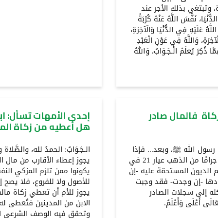
، وتبتغي بذلك الأجر عند
يَا، نَفَّسَ اللَّهُ عَنْهُ كُرْبَةً
لَّهُ عَلَيْهِ فِي الدُّنْيَا وَالْآخِرَةِ،
آخِرَةِ، وَاللَّهُ فِي عَوْنِ الْعَبْدِ
ذُكِرَ يُعلَمُ الْـجَـوَابُ، وَاللهُ
كاة فالمال صادر
إحدى الأمهات تسأل: ابن
هل أعطيه من زكاة الم
دنا رسول الله ﷺ، وبعد... فإذا
الـجَـوَابُ: الحمدُ لله، والصَّلا
كان المال بالغًا للنصاب، وهو ما يعادل قيمة 85 جرامًا من الذهب عيار 21 في
يجوز إعطاء الأقارب من مال ال
م الديون المستحقة عليه -إن
يكونوا ممن تلزم المزكي النفقة
دها -إن وجدت- فقد وجبت
للأصول ولا للفروع، فلا يصح إعط
ع في ذلك كله إلى سجلات الصادر
يجوز للأم أن تعطي زكاة مالها
الَى أَعْلَى وَأَعْلَمُ.
الابن من المدينين فتُعطى له ح
وتحقق فيه الوصف الشرعي الذ