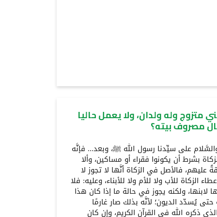
ي متزوج وله ولدان، ولا يعمل حاليا
ال مصروف بيته؟
ة والسَّلام على سيِّدنا رسول الله ﷺ، وبعد... فإنَّه
زكاة بشرط أن يكونوا فقراء أو مساكين، وألا
ُ عليهم، فالأصل في الزكاة أنَّها لا تجوز لا
اء الزكاة للأب ولا للأم ولا للأبناء، وعليه: فلا
 لابنها، ولكنه يجوز في حالة ما إذا كان هذا
تى يُسدّد الديون؛ لأنَّه بذلك صار غارمًا
ي ذكره الله في القرآن الكريم، وإن كان