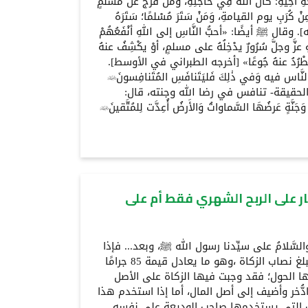
 أَخِيهِ؛ كانَ اللَّهُ فِي حاجتِهِ، ومَنْ فَرَّجَ عَنْ مُسلمٍ
ةً مِنْ كُرَبِ يوم القيامةِ، وَمَنْ سَتَرَ مُسْلمًا؛ سَتَرَهُ
عَليه]. وقال ﷺ أيضًا: «أحبُّ النَّاسِ إلى اللهِ أنْفَعُهُمْ
 عزَّ وجلَّ سُرُورٌ يدْخِلُهُ على مسلمٍ، أوْ يكْشِفُ عنهُ
أوْ تَطْرُدُ عنهُ جُوعًا» [أخرجه الطبراني في الأوسط].
اس فيه وَفي ذٰلِكَ فَليَتَنافَسِ المُتَنافِسونَ♂
ذ هو -في الحقيقة- تنافس في رضا الله وجنته، قال:
وَجَنَّةٍ عَرضُهَا السَّماواتُ وَالأَرضُ أُعِدَّت لِلمُتَّقينَ♂
ر على الربح الشهري فقط أم على
ةُ والسَّلامُ على سيِّدنا رسول الله ﷺ، وبعد... فإذا
كانت قيمة هذه الشهادات تبلغ نصاب الزكاة ،وهو ما يعادل قيمة 85 جرامًا
21- وحَالَ عليها الحول؛ فقد وجبت فيها الزكاة على الأصل
ا بمقدار (2.5%) إذا ادُّخر وأضيف إلى أصل المال، أما إذا استخدم هذا
يف التي يستخدمها صاحب الوديعة على نفسه