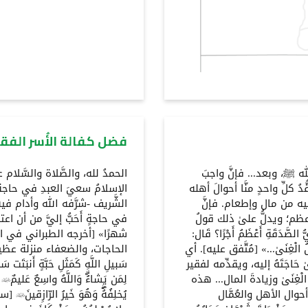
فضل كفالة الأُسر الفقي
له ﷺ، وبعد... فإنَّ واجبَ
الحمدُ لله، والصَّلاة والسَّل
 كلِّ واحدٍ منَّا أحوالَ أهله
الإسلامُ سعيَ العبدِ في حاج
ليه من مال وإطعام. فإنَّ
الشَّريف -شرَّفه الله وأدام في
ظم؛ ويدلُّ علىٰ ذلك قولُ
في حاجةٍ أَحَبُّ إليَّ من أن 
َّدَقَةِ أَعْظَمُ أَجْرًا؟ قَال:
شهرًا» [أخرجه الطبراني في ال
مُلُ الْغِنَىٰ...» [مُتَّفق عليه]. أي
الحاجات، والضعفاء منزلة عظيمة، 
 حَاجَتَهُ إليه، ويقدِّمه لفقير
سَبيلِ اللَّهِ كَمَثَلِ حَبَّةٍ أَنبَتَت س
ْغِنَىٰ وزيادةَ المال... هذه
حوال الأهل والعُمَّال