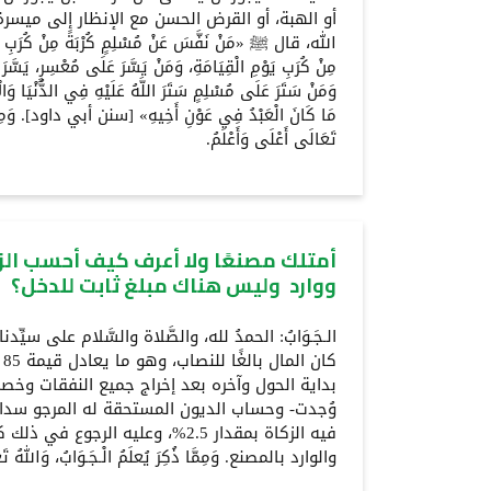
أو الهبة، أو القرض الحسن مع الإنظار إلى ميسرة
الله، قال ﷺ «مَنْ نَفَّسَ عَنْ مُسْلِمٍ كُرْبَةً مِنْ كُرَبِ الدُّنْ
مِنْ كُرَبِ يَوْمِ الْقِيَامَةِ، وَمَنْ يَسَّرَ عَلَى مُعْسِرٍ، يَسَّرَ ال
وَمَنْ سَتَرَ عَلَى مُسْلِمٍ سَتَرَ اللَّهُ عَلَيْهِ فِي الدُّنْيَا وَالْ
مَا كَانَ الْعَبْدُ فِي عَوْنِ أَخِيهِ» [سنن أبي داود]. وَمِمَّا 
تَعَالَى أَعْلَى وَأَعْلَمُ.
أمتلك مصنعًا ولا أعرف كيف أحسب الز
ووارد وليس هناك مبلغ ثابت للدخل؟
الـجَـوَابُ: الحمدُ لله، والصَّلاة والسَّلام على سيِّ
بداية الحول وآخره بعد إخراج جميع النفقات وخص
وُجدت- وحساب الديون المستحقة له المرجو سدا
فيه الزكاة بمقدار 2.5%، وعليه الرجو
والوارد بالمصنع. وَمِمَّا ذُكِرَ يُعلَمُ الْـجَـوَابُ، وَاللهُ تَعَ