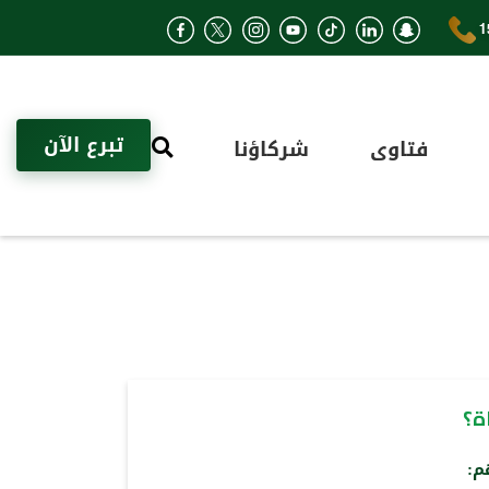
1
تبرع الآن
فتاوى
شركاؤنا
ة؟
م: