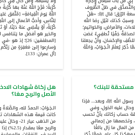
َنْ بَاتَ شَبْعَان وَجَارُهُ
ولا يُسْلِمُهُ، ومَنْ كَانَ فِي حاجةِ
ي]. والتَّصدُّق في ظلِّ الظُّروف
كُرْبةً؛ فَرَّجَ اللَّهُ عَنْهُ بها كُرْب
سعة الرّزق؛ قال ﷺ: «هَلْ
اللَّهُ يَومَ الْقِيامَةِ» [مُتَّفق 
اري]، وسببٌ كذلك لنَيْل رضا الله
لِلنَّاسِ، وأحبُّ الأعمالِ إلى اللهِ
لاءات، والأمراض، والخواتيم؛
كُرْبَةً، أوْ يقْضِي عنهُ دَيْنًا، 
صدَقةُ خِفْيًا تُطفِيءُ غضبَ
والخير هو أفضل ما يَتنافس النَّ
باللطْفِ والإحْسَان، وأنْ يجعلنا
[المطففين: 26]؛ إ
ذُكِرَ يُعلَمُ الْـجَـوَابُ، وَاللهُ
وَسارِعوا إِلىٰ مَغفِرَةٍ مِن رَبِّكُم 
[آل عمران: 133].
 مستحقة للبنك؟
هل زكاة شهادات الادخا
الأصل والربح معًا؟
ِدنا رسول الله ﷺ، وبعد... فإذا
 وحال عليه الحَول، وفي
الـجَـوَابُ: الحمدُ لله، والصَّلا
ة حساب زكاتك بأنَّ تحسب
، وتخصمها من إجمالي
من الذهب عيار 
 المال ما زال بالغًا
والربح معً
فعليك أن تزكيه بمقدار ربع العشر (2.5%) وهكذا كل عام. وَمِمَّا ذُكِرَ
الربح في النفقات، والمصار