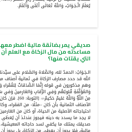
يُعلَمُ الْـجَـوَابُ، وَاللهُ تَعَالَى أَعْلَى وَأَعْلَمُ.
صديقي يمر بضائقة مالية اضطر معها 
مساعدته من مال الزكاة مع العلم أن
التي يقتات منها؟
الـجَـوَابُ: الحمدُ لله، والصَّلاة والسَّلام على سيّ
الله قد حدد مصارف الزكاة في ثمانية أصناف من
وهم مذكورون في قوله إِنَّمَا الصَّدَقاتُ لِلفُقَراءِ وَا
وَالمُؤَلَّفَةِ قُلوبُهُم وَفِي الرِّقابِ وَالغارِمينَ وَفي سَبي
مِنَ اللَّهِۗ وَاللَّهُ ع
الأصناف الثمانية بأن كان –مثلًا- من الفقراء، وك
احتياجاته الأصلية من الحياة، أو كان من الغارمين 
لا يجد ما يسدد به دينه فيجوز عندئذ أن يُعطَى من
صديقك يمتلك ما يكفي لسد حاجاته المعيشية، و
مالية، فلا يجوز أن يعطى من الزكاة، بل يجوز أ