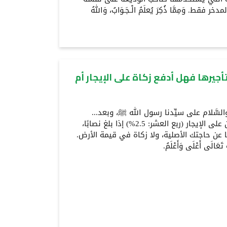
قط. وَمِمَّا ذُكِرَ يُعلَمُ الْـجَـوَابُ، وَاللهُ
جيرها فهل أدفع زكاة على الإيجار أم
اة والسَّلام على سيِّدنا رسول الله ﷺ، وبعد...
فالزكاة في هذه الحالة تكون على الإيجار (ربع العشر: 2.5%) إذا بلغ نصابًا،
ًا عن حاجتك الأصلية، ولا زكاة في قيمة الأرض.
 تَعَالَى أَعْلَى وَأَعْلَمُ.