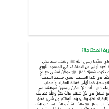
رة المحتاجة؟
ام على سيِّدنا رسول الله ﷺ، وبعد... فقد جعل
ة أخيه أولى من الاعتكاف في المسجد النَّبوي
ه ذكرَه- شهرًا؛ فقال ﷺ: «ولأَنْ أمشيَ مع أخٍ
اعتكِفَ في هذا المسجدِ -يعني مسجدَ المدينة-
أوسط]. كما أَوْلَى كفالة الفقراء، وأصحاب
قال الله: مَثَلُ الَّذينَ يُنفِقونَ أَموالَهُم في
َبعَ سَنابِلَ في كُلِّ سُنبُلَةٍ مِائَةُ حَبَّةٍۗ وَاللَّهُ يُضاعِفُ
لِمَن يَشاءُۗ وَاللَّهُ واسِعٌ عَليمٌ♂ [البقرة:261]، وقال: وَما أَنفَقتُم مِن شَيءٍ فَهُوَ
يُخلِفُهُۖ وَهُوَ خَيرُ الرّازِقينَ♂ [سبأ:39]. وقال ﷺ «المُسلمُ أَخو المُسلِم، لا يَظلِمُه،