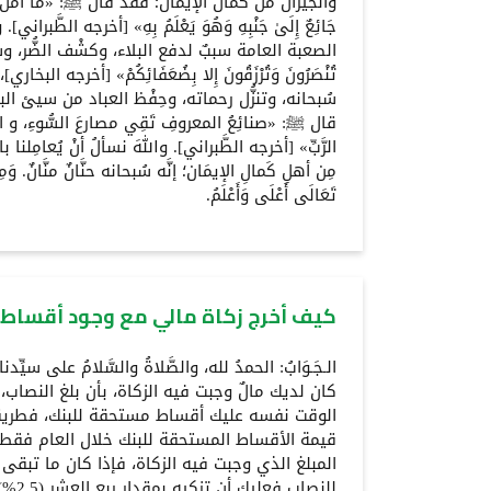
والجيران من كمال الإيمان؛ فقد قال ﷺ: «مَا آمَنَ بِي م
جَائِعٌ إِلَىٰ جَنْبِهِ وَهُوَ يَعْلَمُ بِهِ» [أخرجه الطَّبران
الصعبة العامة سببٌ لدفع البلاء، وكشْف الضُّر، و
تُنْصَرُونَ وَتُرْزَقُونَ إِلا بِضُعَفَائِكُمْ» [أخرجه البخ
سُبحانه، وتنزُّل رحماته، وحِفْظ العباد من سيئ الب
قال ﷺ: «صنائِعُ المعروفِ تَقِي مصارعَ السُّوءِ، و ال
الرَّبِّ» [أخرجه الطَّبراني]. واللهَ نسألُ أنْ يُعامِلنا 
مِن أهلِ كَمالِ الإيمَان؛ إنَّه سُبحانه حنَّانٌ منَّانٌ. وَمِمَّا 
تَعَالَى أَعْلَى وَأَعْلَمُ.
كيف أخرج زكاة مالي مع وجود أقساط
الـجَـوَابُ: الحمدُ لله، والصَّلاةُ والسَّلامُ على سيّ
كان لديك مالٌ وجبت فيه الزكاة، بأن بلغ النصاب،
الوقت نفسه عليك أقساط مستحقة للبنك، فطريق
قيمة الأقساط المستحقة للبنك خلال العام فقط
المبلغ الذي وجبت فيه الزكاة، فإذا كان ما تبقى من
للنصاب 