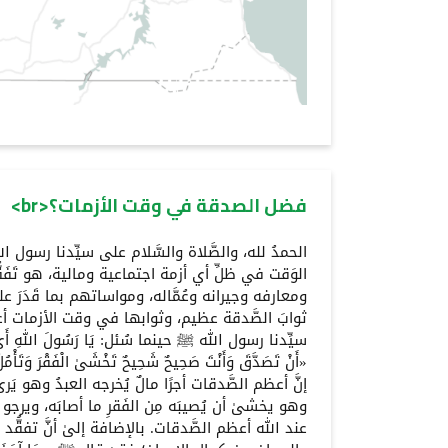
فضل الصدقة في وقت الأزمات؟<br>
الحمدُ لله، والصَّلاة والسَّلام على سيِّدنا رسول ال
الوَقت في ظلِّ أي أزمة اجتماعية ومالية، هو تَفَقُّدُ
ومعارفه وجيرانه وعُمَّاله، ومواساتهم بما قَدَرَ ع
ثوابَ الصَّدقة عظيم، وثوابها في وقت الأزمات أع
سيِّدنا رسول الله ﷺ حينما سُئل: يَا رَسُولَ اللهِ أَيُّ الص
«أَنْ تَصَدَّقَ وَأَنْتَ صَحِيحٌ شَحِيحٌ تَخْشَىٰ الْفَقْرَ وَتَأْ
إنَّ أعظم الصَّدقات أجرًا مالٌ يُخرجه العبدُ وهو يَرىٰ
وهو يخشىٰ أن يُصيبَه مِن الفَقرِ ما أصابَه، ويرجو ال
عند الله أعظم الصَّدقات. بالإضافة إلىٰ أنَّ تفقُّد أ