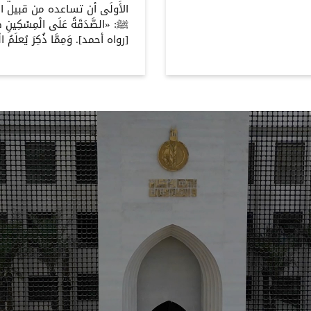
الأَولَى أن تساعده من قبيل ا
ﷺ: «الصَّدَقَةُ عَلَى الْمِسْكِينِ صَد
[رواه أحمد]. وَمِمَّا ذُكِرَ يُعلَمُ الْـج