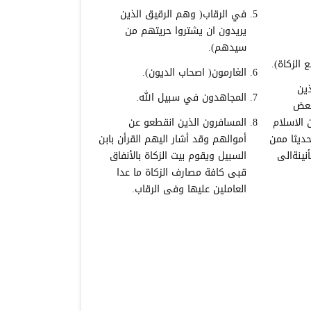
في الرقاب( وهم الرقيق الذين
يريدون ان يشتروا حريتهم من
سيدهم).
الزكاة).
الغارمون( اصحاب الديون).
ين
المجاهدون في سبيل الله.
بعض
 الاسلام
المسافرون الذين انقطعو عن
ديثا ممن
أموالهم وقد أشار اليهم القرأن بابن
نينةالى
السبيل ويقوم بيت الزكاة بالأنفاق
قبى كافة مصارف الزكاة ما عدا
العاملين عليها وفى الرقاب.